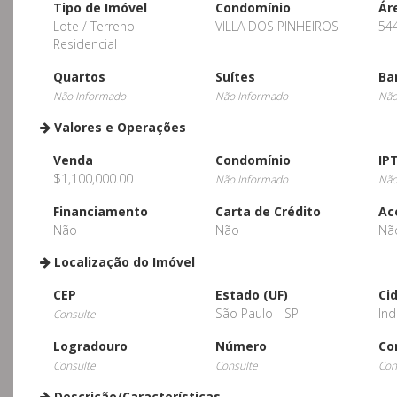
Tipo de Imóvel
Condomínio
Ár
Lote / Terreno
VILLA DOS PINHEIROS
54
Residencial
Quartos
Suítes
Ba
Não Informado
Não Informado
Não
Valores e Operações
Venda
Condomínio
IP
$1,100,000.00
Não Informado
Não
Financiamento
Carta de Crédito
Ac
Não
Não
Nã
Localização do Imóvel
CEP
Estado (UF)
Ci
São Paulo - SP
Ind
Consulte
Logradouro
Número
Co
Consulte
Consulte
Con
Descrição/Características