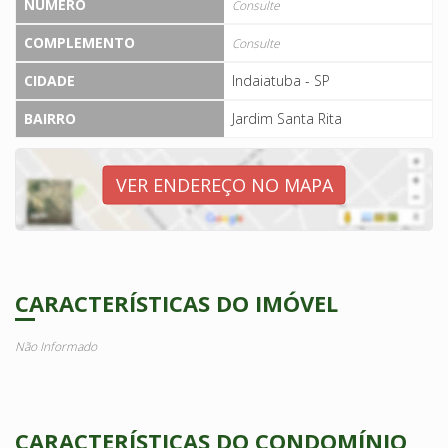
NÚMERO
Consulte
COMPLEMENTO
Consulte
CIDADE
Indaiatuba - SP
BAIRRO
Jardim Santa Rita
VER ENDEREÇO NO MAPA
CARACTERÍSTICAS DO IMÓVEL
Não Informado
CARACTERÍSTICAS DO CONDOMÍNIO